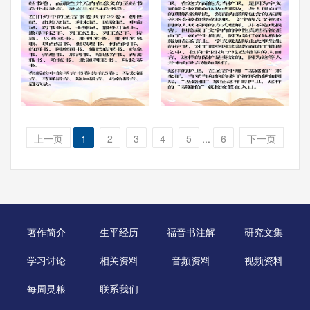
上一页
1
2
3
4
5
...
6
下一页
著作简介
生平经历
福音书注解
研究文集
学习讨论
相关资料
音频资料
视频资料
每周灵粮
联系我们