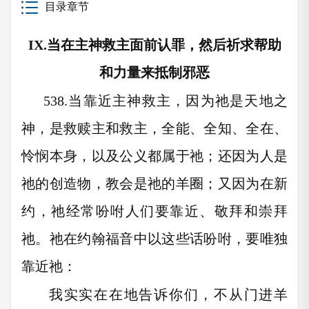
目录章节
IX.
当在主神救主面前认罪，然后祈求帮助
和力量来抵制邪恶
538.
当靠近主神救主，因为祂是天地之
神，是救赎主和救主，全能、全知、全在、
怜悯本身，以及公义都属于祂；还因为人是
祂的创造物，教会是祂的羊圈；又因为在新
约，祂经常吩咐人们要靠近、敬拜和崇拜
祂。祂在约翰福音中以这些话吩咐，要唯独
靠近祂：
我实实在在地告诉你们，不从门进羊