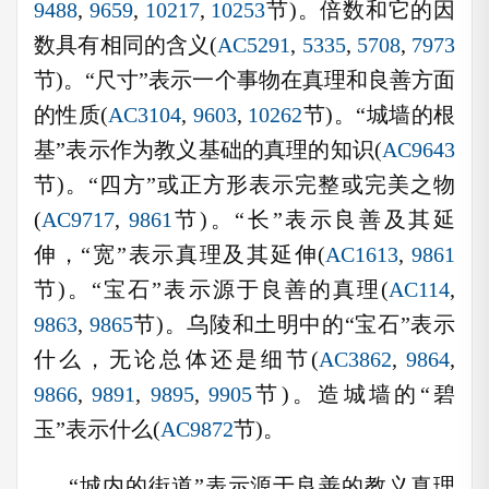
9488
,
9659
,
10217
,
10253
节)。倍数和它的因
数具有相同的含义(
AC5291
,
5335
,
5708
,
7973
节)。“尺寸”表示一个事物在真理和良善方面
的性质(
AC3104
,
9603
,
10262
节)。“城墙的根
基”表示作为教义基础的真理的知识(
AC9643
节)。“四方”或正方形表示完整或完美之物
(
AC9717
,
9861
节)。“长”表示良善及其延
伸，“宽”表示真理及其延伸(
AC1613
,
9861
节)。“宝石”表示源于良善的真理(
AC114
,
9863
,
9865
节)。乌陵和土明中的“宝石”表示
什么，无论总体还是细节(
AC3862
,
9864
,
9866
,
9891
,
9895
,
9905
节)。造城墙的“碧
玉”表示什么(
AC9872
节)。
“城内的街道”表示源于良善的教义真理