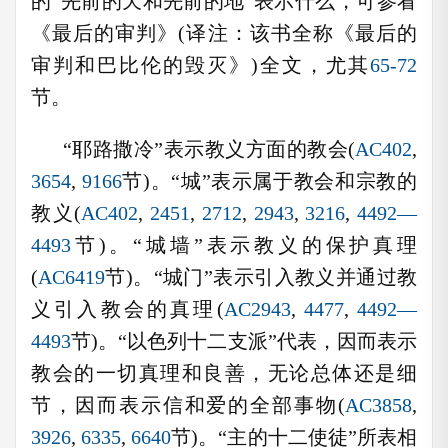
的“先前的天和先前的地”表示什么，可参看
《最后的审判》(译注：该书全称《最后的
审判和巴比伦的毁灭》)全文，尤其
65-72
节。
“耶路撒冷”表示教义方面的教会(
AC402
,
3654
,
9166
节)。“城”表示属于教会和宗教的
教义(
AC402
,
2451
,
2712
,
2943
,
3216
,
4492—
4493
节)。“城墙”表示教义的保护真理
(
AC6419
节)。“城门”表示引入教义并通过教
义引入教会的真理(
AC2943
,
4477
,
4492—
4493
节)。“以色列十二支派”代表，因而表示
教会的一切真理和良善，无论总体还是细
节，因而表示信和爱的全部事物(
AC3858
,
3926
,
6335
,
6640
节)。“主的十二使徒”所表相