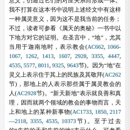
意义，仍通过它们的对应关系而形成一体。
我不打算在这本书中说明上述经文中有这样
一种属灵意义，因为这不是我当前的任务；
不过，读者可参看《属天的奥秘》一书中以
下地方对它的证明。在圣言中，“地”，尤其
当用于迦南地时，表示教会(
AC662
,
1066-
1067
,
1262
,
1413
,
1607
,
2928
,
3355
,
4447
,
4535
,
5577
,
8011
,
9325
,
9643
节)。因为“地”在
灵义上表示住于其上的民族及其敬拜(
AC262
节)，那地上的人表示那些属于属灵教会的
人(
AC2928
节)。“新天新地”表示就良善和真
理，因而就两个领域的教会的事物而言，天
上和地上的某种新事物(
AC1733
,
1850
,
2117
—2118
,
3355
,
4535
,
10373
节)。至于过去