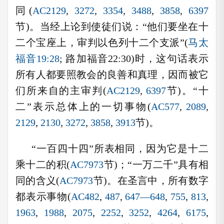
同(
AC2129
,
3272
,
3354
,
3488
,
3858
,
6397
节)。当经上论到使徒们说：“他们要坐在十
二个宝座上，审判以色列十二个支派”(
马太
福音19:28
; 路加福音22:30)时，这句话表示
所有人都要照教会的良善和真理，因而被它
们所来自的主审判(
AC2129
,
6397
节)。“十
二”表示总体上的一切事物(
AC577
,
2089
,
2129
,
2130
,
3272
,
3858
,
3913
节)。
“一百四十四”所表相同，因为它是十二
乘十二的积(
AC7973
节)；“一万二千”具有相
同的含义(
AC7973
节)。在圣言中，所有数字
都表示事物(
AC482
,
487
,
647—648
,
755
,
813
,
1963
,
1988
,
2075
,
2252
,
3252
,
4264
,
6175
,