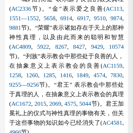
(
AC2336
节)。“金”表示爱之良善(
AC113
,
1551—1552
,
5658
,
6914
,
6917
,
9510
,
9874
,
9881
节)。“荣耀”表示诸如存在于天上的那种
神性真理，以及由此而来的聪明和智慧
(
AC4809
,
5922
,
8267
,
8427
,
9429
,
10574
节)。“列族”表示教会中那些处于良善的人，
在抽象意义上表示教会的良善(
AC1159
,
1258
,
1260
,
1285
,
1416
,
1849
,
4574
,
7830
,
9255—9256
节)。“君王” 表示教会中那些处
于真理的人，在抽象意义上表示教会的真理
(
AC1672
,
2015
,
2069
,
4575
,
5044
节)。君王加
冕礼上的仪式与神性真理的事物有关，但关
于这些事物的知识如今已经消失了(
AC4581
,
4966
节)。